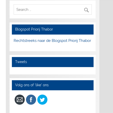
Blogspot Priorij Thabor
Rechtstreeks naar de Blogspot Priorij Thabor
Tweets
Volg ons of ‘like’ ons