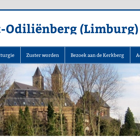
t-Odiliënberg (Limburg)
iturgie
Zuster worden
Bezoek aan de Kerkberg
A