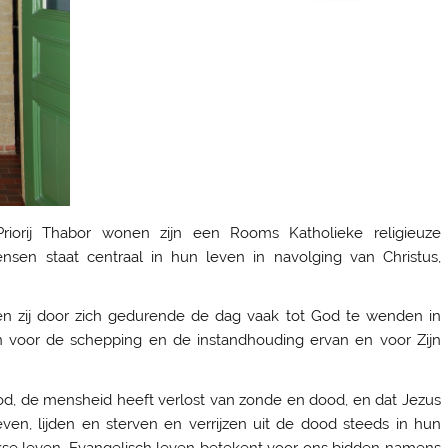
riorij Thabor wonen zijn een Rooms Katholieke religieuze
n staat centraal in hun leven in navolging van Christus,
 zij door zich gedurende de dag vaak tot God te wenden in
n voor de schepping en de instandhouding ervan en voor Zijn
God, de mensheid heeft verlost van zonde en dood, en dat Jezus
ven, lijden en sterven en verrijzen uit de dood steeds in hun
kse leven. Evangelisch leven betekent voor ons bidden namens