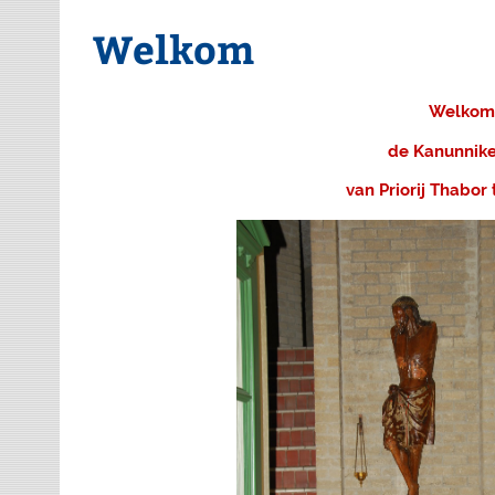
Welkom
Welkom 
de Kanunnike
van Priorij Thabor