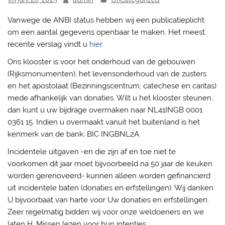
Vanwege de ANBI status hebben wij een publicatieplicht
om een aantal gegevens openbaar te maken. Het meest
recente verslag vindt u
hier
.
Ons klooster is voor het onderhoud van de gebouwen
(Rijksmonumenten), het levensonderhoud van de zusters
en het apostolaat (Bezinningscentrum, catechese en caritas)
mede afhankelijk van donaties. Wilt u het klooster steunen,
dan kunt u uw bijdrage overmaken naar NL41INGB 0001
0361 15. Indien u overmaakt vanuit het buitenland is het
kenmerk van de bank: BIC INGBNL2A
Incidentele uitgaven -en die zijn af en toe niet te
voorkomen dit jaar moet bijvoorbeeld na 50 jaar de keuken
worden gerenoveerd- kunnen alleen worden gefinancierd
uit incidentele baten (donaties en erfstellingen). Wij danken
U bijvoorbaat van harte voor Uw donaties en erfstellingen.
Zeer regelmatig bidden wij voor onze weldoeners en we
laten H. Missen lezen voor hun intenties.