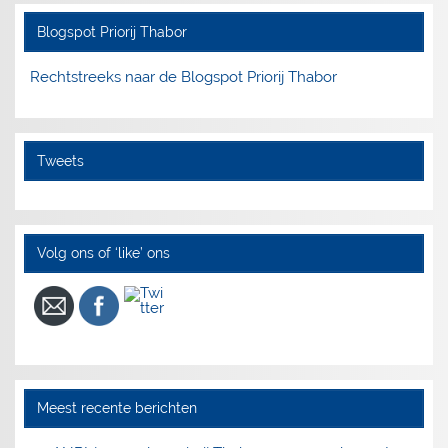
Blogspot Priorij Thabor
Rechtstreeks naar de Blogspot Priorij Thabor
Tweets
Volg ons of ‘like’ ons
Meest recente berichten