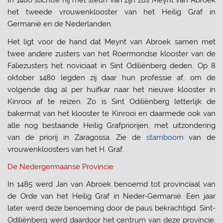
In 1480 stichtte hij met steun van zijn zus Meynt van Abroek
het tweede vrouwenklooster van het Heilig Graf in
Germanië en de Nederlanden.
Het ligt voor de hand dat Meynt van Abroek samen met
twee andere zusters van het Roermondse klooster van de
Faliezusters het noviciaat in Sint Odiliënberg deden. Op 8
oktober 1480 legden zij daar hun professie af, om de
volgende dag al per huifkar naar het nieuwe klooster in
Kinrooi af te reizen. Zo is Sint Odiliënberg letterlijk de
bakermat van het klooster te Kinrooi en daarmede ook van
alle nog bestaande Heilig Grafpriorijen, met uitzondering
van de priorij in Zaragossa. Zie de
stamboom
van de
vrouwenkloosters van het H. Graf.
De Nedergermaanse Provincie
In 1485 werd Jan van Abroek benoemd tot provinciaal van
de Orde van het Heilig Graf in Neder-Germanië. Een jaar
later werd deze benoeming door de paus bekrachtigd. Sint-
Odiliënberg werd daardoor het centrum van deze provincie.