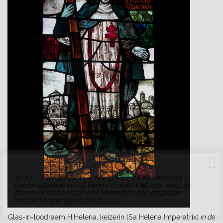
Wilt U / wil je Christus, het geloof, of de Kerkberg
(her)ontdekken en/of kennis maken met ons klooster,
alleen of met een groep?
Maak dan een afspraak
via
inlichtingen@priorijthabor.nl
Glas-in-loodraam H.Helena, keizerin (Sa Helena Imperatrix)
in de