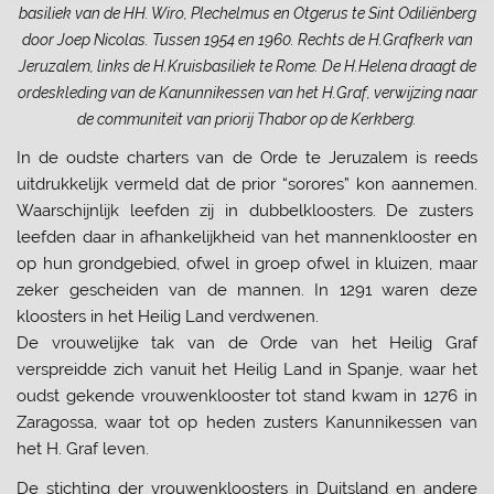
basiliek van de HH. Wiro, Plechelmus en Otgerus te Sint Odiliënberg
door Joep Nicolas. Tussen 1954 en 1960. Rechts de H.Grafkerk van
Jeruzalem, links de H.Kruisbasiliek te Rome. De H.Helena draagt de
ordeskleding van de Kanunnikessen van het H.Graf, verwijzing naar
de communiteit van priorij Thabor op de Kerkberg.
In de oudste charters van de Orde te Jeruzalem is reeds
uitdrukkelijk vermeld dat de prior “sorores” kon aannemen.
Waarschijnlijk leefden zij in dubbelkloosters. De zusters
leefden daar in afhankelijkheid van het mannenklooster en
op hun grondgebied, ofwel in groep ofwel in kluizen, maar
zeker gescheiden van de mannen. In 1291 waren deze
kloosters in het Heilig Land verdwenen.
De vrouwelijke tak van de Orde van het Heilig Graf
verspreidde zich vanuit het Heilig Land in Spanje, waar het
oudst gekende vrouwenklooster tot stand kwam in 1276 in
Zaragossa, waar tot op heden zusters Kanunnikessen van
het H. Graf leven.
De stichting der vrouwenkloosters in Duitsland en andere