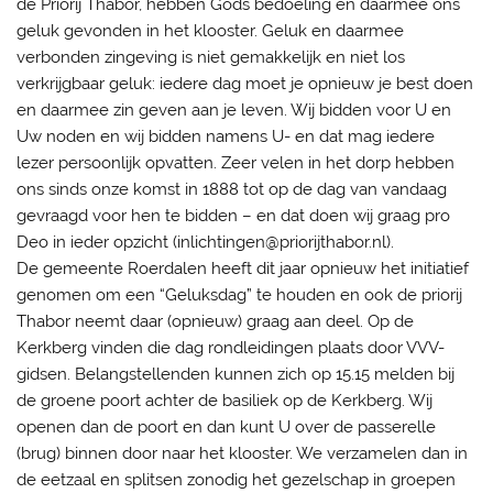
de Priorij Thabor, hebben Gods bedoeling en daarmee ons
geluk gevonden in het klooster. Geluk en daarmee
verbonden zingeving is niet gemakkelijk en niet los
verkrijgbaar geluk: iedere dag moet je opnieuw je best doen
en daarmee zin geven aan je leven. Wij bidden voor U en
Uw noden en wij bidden namens U- en dat mag iedere
lezer persoonlijk opvatten. Zeer velen in het dorp hebben
ons sinds onze komst in 1888 tot op de dag van vandaag
gevraagd voor hen te bidden – en dat doen wij graag pro
Deo in ieder opzicht (inlichtingen@priorijthabor.nl).
De gemeente Roerdalen heeft dit jaar opnieuw het initiatief
genomen om een “Geluksdag” te houden en ook de priorij
Thabor neemt daar (opnieuw) graag aan deel. Op de
Kerkberg vinden die dag rondleidingen plaats door VVV-
gidsen. Belangstellenden kunnen zich op 15.15 melden bij
de groene poort achter de basiliek op de Kerkberg. Wij
openen dan de poort en dan kunt U over de passerelle
(brug) binnen door naar het klooster. We verzamelen dan in
de eetzaal en splitsen zonodig het gezelschap in groepen