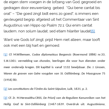
de eigen stem voegen in de lofzang van God, gegroeid en
gedragen door eeuwenlang gebed. “Qui bene cantat bis
orat” – “Die goed zingt bidt eens zo goed”, is immers een
gevleugeld begrip, afgeleid uit het Commentaar van Sint
Augustinus van Hippo op Psalm 72,1: Qui enim cantat
laudem, non solum laudat, sed etiam hilariter laudat
[6]
.
Want wie Gods lof zingt, prijst Hem niet alleen, maar looft
ook met een blij hart en gemoed.
[1]
Cf. M.Willemsen,
Codex diplomaticus Bergensis
(Roermond 1886) nr.33,
5.III.1361: vermelding van
chorales,
leerlingen die voor hun diensten onder
meer onderwijs kregen. Dit kapittel is vanaf 1132 bewijsbaar. Zie: J. Linssen,
Waren de graven van Gelre voogden van St. Odiliënberg; De Maasgouw
75
(1956) 80.
[2]
Les constitutions de l’Ordre du Saint-Sépulcre,
Luik, 1631, p. 2.
[3]
Cf. Zr. M.Hereswitha CRSS,
De Priorij van de Reguliere Kanunniken van het
Heilig Graf te Sint-Odiliënberg (1467-1639
. Overdruk uit:
Augustiniana,