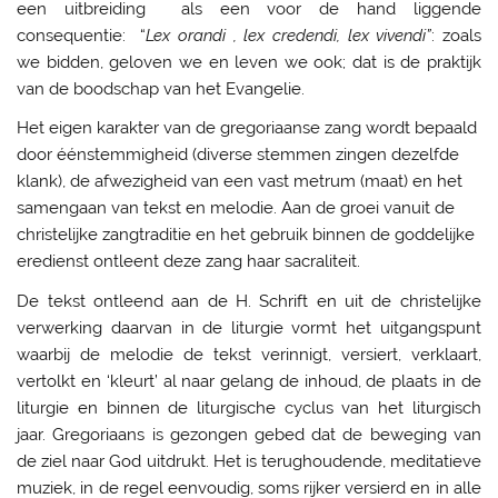
een uitbreiding als een voor de hand liggende
consequentie: “
Lex orandi , lex credendi, lex vivendi”
: zoals
we bidden, geloven we en leven we ook; dat is de praktijk
van de boodschap van het Evangelie.
Het eigen karakter van de gregoriaanse zang wordt bepaald
door éénstemmigheid (diverse stemmen zingen dezelfde
klank), de afwezigheid van een vast metrum (maat) en het
samengaan van tekst en melodie. Aan de groei vanuit de
christelijke zangtraditie en het gebruik binnen de goddelijke
eredienst ontleent deze zang haar sacraliteit.
De tekst ontleend aan de H. Schrift en uit de christelijke
verwerking daarvan in de liturgie vormt het uitgangspunt
waarbij de melodie de tekst verinnigt, versiert, verklaart,
vertolkt en ‘kleurt’ al naar gelang de inhoud, de plaats in de
liturgie en binnen de liturgische cyclus van het liturgisch
jaar. Gregoriaans is gezongen gebed dat de beweging van
de ziel naar God uitdrukt. Het is terughoudende, meditatieve
muziek, in de regel eenvoudig, soms rijker versierd en in alle