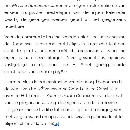
het
Missale Romanum
samen met eigen misformulieren van
enkele liturgische feest-dagen van de eigen kalen-der
waarbij de gezangen werden geput uit het gregoriaans
repertoire.
Voor de communiteiten die volgden bleef de beleving van
de Romeinse liturgie met het Latijn als liturgische taal een
centrale plaats innemen mét de gregoriaanse zang die
eigen is aan deze liturgie. Deze gewoonte is opnieuw
vastgelegd in de door de H. Stoel goedgekeurde
constituties van de priorij (1982).
Hiermee sluit de gebedstraditie van de priorij Thabor aan bij
e
de wens van het 2
Vaticaan-se Concilie in de Constitutie
over de H. Liturgie –
Sacrosanctum Concilium
, dat de schat
van de gregoriaanse zang, die eigen is aan de Romeinse
liturgie en die de traditie tot in onze tijd heeft doorgegeven
met zorg bewaard en op passende wijze in gebruik dient te
blijven (cf. nrs. 114 en 116)
[4]
.