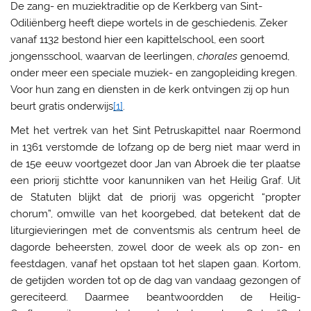
De zang- en muziektraditie op de Kerkberg van Sint-
Odiliënberg heeft diepe wortels in de geschiedenis. Zeker
vanaf 1132 bestond hier een kapittelschool, een soort
jongensschool, waarvan de leerlingen,
chorales
genoemd,
onder meer een speciale muziek- en zangopleiding kregen.
Voor hun zang en diensten in de kerk ontvingen zij op hun
beurt gratis onderwijs
[1]
.
Met het vertrek van het Sint Petruskapittel naar Roermond
in 1361 verstomde de lofzang op de berg niet maar werd in
de 15e eeuw voortgezet door Jan van Abroek die ter plaatse
een priorij stichtte voor kanunniken van het Heilig Graf. Uit
de Statuten blijkt dat de priorij was opgericht “propter
chorum”, omwille van het koorgebed, dat betekent dat de
liturgievieringen met de conventsmis als centrum heel de
dagorde beheersten, zowel door de week als op zon- en
feestdagen, vanaf het opstaan tot het slapen gaan. Kortom,
de getijden worden tot op de dag van vandaag gezongen of
gereciteerd. Daarmee beantwoordden de Heilig-