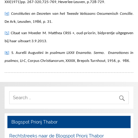
XXI(1971)pp. 267-320,725-769, Heverlee-Leuven, p.728-729.
[4]
Constituties en Decreten van het Tweede Vaticaans Oecumenisch Concilie
.
De Ark, Leusden, 1986, p. 31.
[5]
Citaat van Moeder M. Matthea CRSS +, oud-priorin, bidprentje uitgegeven
bij haar uitvaart 3.9.2013
.
[6]
S. Aurelii Augustini
In psalmum LXXII Enarratio. Sermo
.
Enarrationes in
psalmos
, LI-C, Corpus Christianorum, XXXIX, Brepols Turnhout, 1956, p. 986.
Blogspot Priorij Thabor
Rechtstreeks naar de Blogspot Priorij Thabor