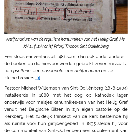
Wilt U / wil
je Christus, het geloof, of de Kerkberg (her)ontdekken
en/of kennis maken met ons klooster, alleen of met een
groep?
Maak dan een afspraak
via
inlichtingen@priorijthabor.nl
Antifonarium van de reguliere kanunniken van het Heilig Graf. Ms.
XV s., f .1;Archief Priorij Thabor, Sint Odiliënberg
Een kloosterinventaris uit 1481 somt dan ook onder andere
de boeken op die hiervoor werden gebruikt: zeven missaals,
tien
psalteria
, een
passionale
, een
antifonarium
en zes
kleine breviers
[3]
.
Pastoor Michael Willemsen van Sint-Odiliënberg (1878-1904)
installeerde in 1888 met het oog op katholiek lager
onderwijs voor meisjes kanunnikes-sen van het Heilig Graf
vanuit het Belgische Bilzen in zijn eigen pastorie op de
Kerkberg. Het zuidelijk transept van de kerk bestemde hij
als ruimte voor hun getijdengebed. In 1895 stelde hij voor
de communiteit van Sint-Odilienberg een supple-ment van