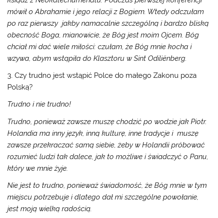
mówił o Abrahamie i jego relacji z Bogiem. Wtedy odczułam
po raz pierwszy jakby namacalnie szczególną i bardzo bliską
obecność Boga, mianowicie, że Bóg jest moim Ojcem. Bóg
chciał mi dać wiele miłości: czułam, że Bóg mnie kocha i
wzywa, abym wstąpiła do Klasztoru w Sint Odiliënberg.
3. Czy trudno jest wstąpić Polce do małego Zakonu poza
Polską?
Trudno i nie trudno!
Trudno, ponieważ zawsze muszę chodzić po wodzie jak Piotr.
Holandia ma inny język, inną kulturę, inne tradycje i muszę
zawsze przekraczać samą siebie, żeby w Holandii próbować
rozumieć ludzi tak dalece, jak to możliwe i świadczyć o Panu,
który we mnie żyje.
Nie jest to trudno, ponieważ świadomość, że Bóg mnie w tym
miejscu potrzebuje i dlatego dał mi szczególne powołanie,
jest moją wielką radością.