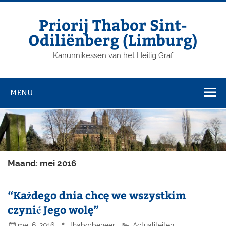
Priorij Thabor Sint-
Odiliënberg (Limburg)
Kanunnikessen van het Heilig Graf
MENU
Maand: mei 2016
“Każdego dnia chcę we wszystkim
czynić Jego wolę”
mei 6, 2016
thaborbeheer
Actualiteiten