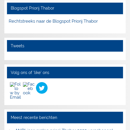
Blogspot Priorij Thabor
Rechtstreeks naar de Blogspot Priorij Thabor
Tweets
Volg ons of ‘like’ ons
Meest recente berichten