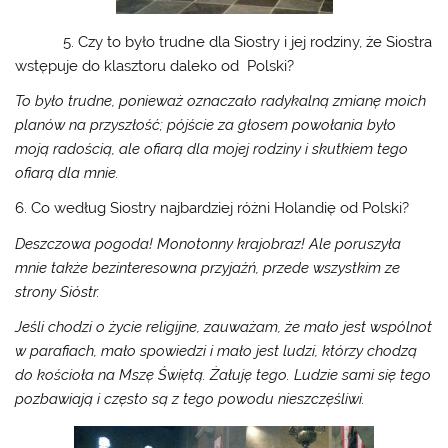
5. Czy to było trudne dla Siostry i jej rodziny, że Siostra
wstępuje do klasztoru daleko od Polski?
To było trudne, ponieważ oznaczało radykalną zmianę
moich
planów na przyszłość; pójście za głosem powołania było
moją radością, ale ofiarą dla mojej rodziny i skutkiem tego
ofiarą dla mnie.
6. Co według Siostry najbardziej różni Holandię od Polski?
Deszczowa pogoda! Monotonny krajobraz! Ale poruszyła
mnie także bezinteresowna przyjaźń, przede wszystkim ze
strony Sióstr.
Jeśli chodzi o życie religijne, zauważam, że mało jest wspólnot
w parafiach, mało spowiedzi i mało jest ludzi, którzy chodzą
do kościoła na Mszę Świętą. Żałuję tego. Ludzie sami się tego
pozbawiają i często są z tego powodu nieszczęśliwi.