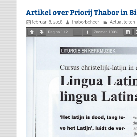
Artikel over Priorij Thabor in 
februari 8, 2018
thaborbeheer
Actualiteiten
Pagina
1
/
2
Zoomen
100%