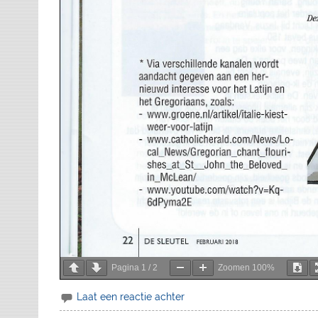
Pagina
1
/
2
Zoomen
100%
Laat een reactie achter