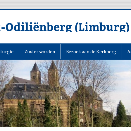
t-Odiliënberg (Limburg)
iturgie
Zuster worden
Bezoek aan de Kerkberg
A