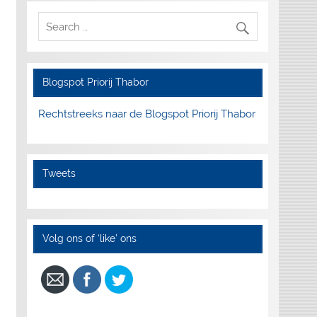
Blogspot Priorij Thabor
Rechtstreeks naar de Blogspot Priorij Thabor
Tweets
Volg ons of ‘like’ ons